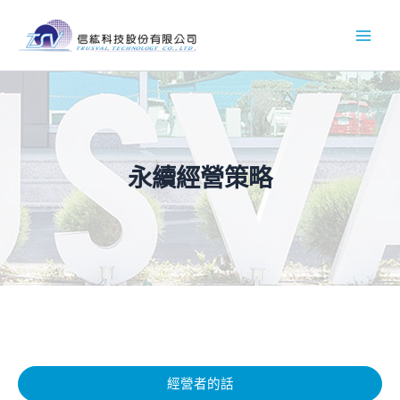
跳
至
Main
主
要
Men
內
容
永續經營策略
經營者的話