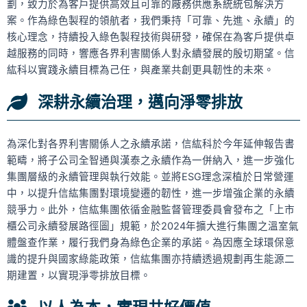
劃，致力於為客戶提供高效且可靠的廠務供應系統統包解決方
案。作為綠色製程的領航者，我們秉持「可靠、先進、永續」的
核心理念，持續投入綠色製程技術與研發，確保在為客戶提供卓
越服務的同時，響應各界利害關係人對永續發展的殷切期望。信
紘科以實踐永續目標為己任，與產業共創更具韌性的未來。
深耕永續治理，邁向淨零排放
為深化對各界利害關係人之永續承諾，信紘科於今年延伸報告書
範疇，將子公司全智通與漢泰之永續作為一併納入，進一步強化
集團層級的永續管理與執行效能。並將ESG理念深植於日常營運
中，以提升信紘集團對環境變遷的韌性，進一步增強企業的永續
競爭力。此外，信紘集團依循金融監督管理委員會發布之「上市
櫃公司永續發展路徑圖」規範，於2024年擴大進行集團之溫室氣
體盤查作業，履行我們身為綠色企業的承諾。為因應全球環保意
識的提升與國家綠能政策，信紘集團亦持續透過規劃再生能源二
期建置，以實現淨零排放目標。