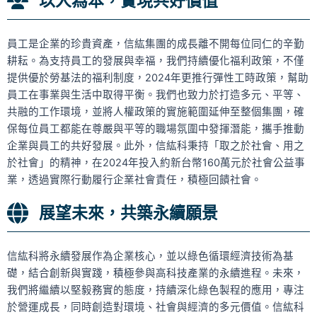
以人為本，實現共好價值
員工是企業的珍貴資產，信紘集團的成長離不開每位同仁的辛勤
耕耘。為支持員工的發展與幸福，我們持續優化福利政策，不僅
提供優於勞基法的福利制度，2024年更推行彈性工時政策，幫助
員工在事業與生活中取得平衡。我們也致力於打造多元、平等、
共融的工作環境，並將人權政策的實施範圍延伸至整個集團，確
保每位員工都能在尊嚴與平等的職場氛圍中發揮潛能，攜手推動
企業與員工的共好發展。此外，信紘科秉持「取之於社會、用之
於社會」的精神，在2024年投入約新台幣160萬元於社會公益事
業，透過實際行動履行企業社會責任，積極回饋社會。
展望未來，共築永續願景
信紘科將永續發展作為企業核心，並以綠色循環經濟技術為基
礎，結合創新與實踐，積極參與高科技產業的永續進程。未來，
我們將繼續以堅毅務實的態度，持續深化綠色製程的應用，專注
於營運成長，同時創造對環境、社會與經濟的多元價值。信紘科